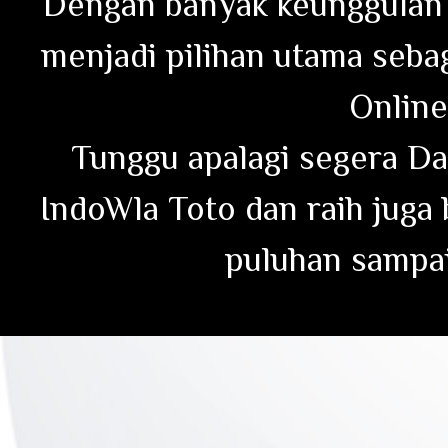
Dengan banyak keunggulan y
menjadi pilihan utama seba
Online
Tunggu apalagi segera Da
IndoWla Toto dan raih juga
puluhan sampai