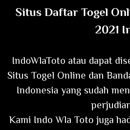
Situs Daftar Togel On
2021 I
IndoWlaToto atau dapat dis
Situs Togel Online dan Band
Indonesia yang sudah mend
perjudian
Kami Indo Wla Toto juga ha