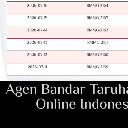
2026-07-16
RMMG-2164
2026-07-15
RMMG-2163
2026-07-14
RMMG-2162
2026-07-13
RMMG-2161
2026-07-12
RMMG-2160
2026-07-11
RMMG-2159
Agen Bandar Taruha
Online Indones