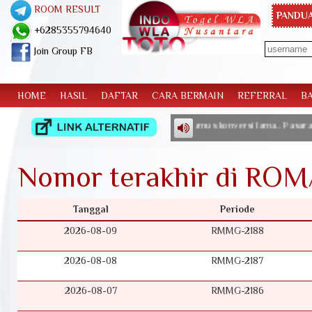
ROOM RESULT
PANDUA
+6285355794640
Join Group FB
HOME
HASIL
DAFTAR
CARA BERMAIN
REFERRAL
B
..Result singaporepools berdasarkan rumus konversi lama.. Pasaran MING
Nomor terakhir di RO
Tanggal
Periode
2026-08-09
RMMG-2188
2026-08-08
RMMG-2187
2026-08-07
RMMG-2186