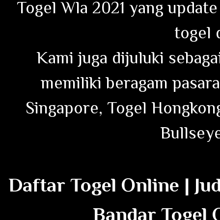
Togel Wla 2021 yang update 
togel 
Kami juga dijuluki sebag
memiliki beragam pasaran
Singapore, Togel Hongkong
Bullseye
Daftar Togel Online | Ju
Bandar Togel 