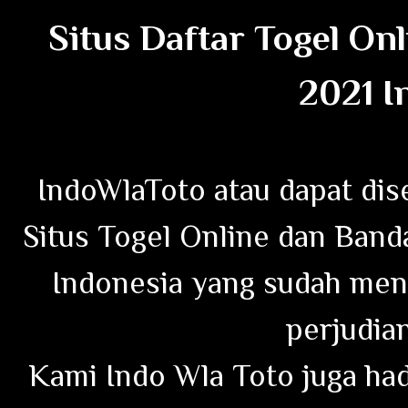
Situs Daftar Togel On
2021 I
IndoWlaToto atau dapat dis
Situs Togel Online dan Band
Indonesia yang sudah mend
perjudian
Kami Indo Wla Toto juga ha