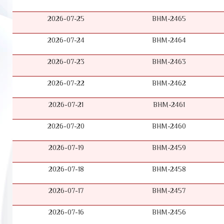
2026-07-25
BHM-2465
2026-07-24
BHM-2464
2026-07-23
BHM-2463
2026-07-22
BHM-2462
2026-07-21
BHM-2461
2026-07-20
BHM-2460
2026-07-19
BHM-2459
2026-07-18
BHM-2458
2026-07-17
BHM-2457
2026-07-16
BHM-2456