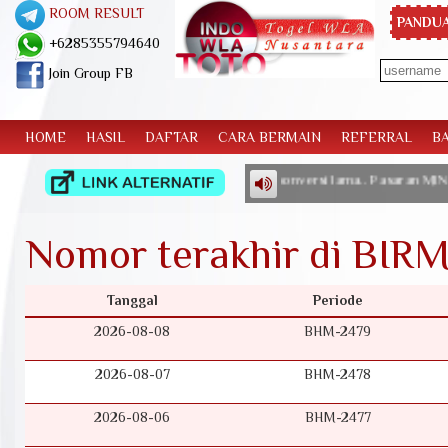
ROOM RESULT
PANDUA
+6285355794640
Join Group FB
HOME
HASIL
DAFTAR
CARA BERMAIN
REFERRAL
B
lt singaporepools berdasarkan rumus konversi lama.. Pasaran MINGGU OFF
Nomor terakhir di B
Tanggal
Periode
2026-08-08
BHM-2479
2026-08-07
BHM-2478
2026-08-06
BHM-2477