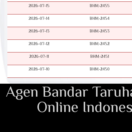
2026-07-15
BHM-2455
2026-07-14
BHM-2454
2026-07-13
BHM-2453
2026-07-12
BHM-2452
2026-07-11
BHM-2451
2026-07-10
BHM-2450
Agen Bandar Taruha
Online Indones