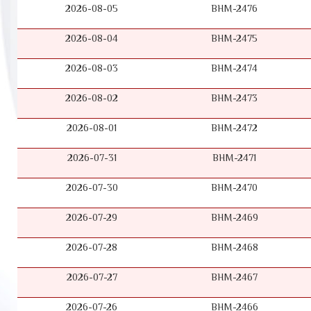
2026-08-05
BHM-2476
2026-08-04
BHM-2475
2026-08-03
BHM-2474
2026-08-02
BHM-2473
2026-08-01
BHM-2472
2026-07-31
BHM-2471
2026-07-30
BHM-2470
2026-07-29
BHM-2469
2026-07-28
BHM-2468
2026-07-27
BHM-2467
2026-07-26
BHM-2466