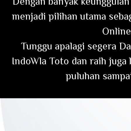
Dengan banyak keunggulan y
menjadi pilihan utama seba
Online
Tunggu apalagi segera Da
IndoWla Toto dan raih juga
puluhan sampai