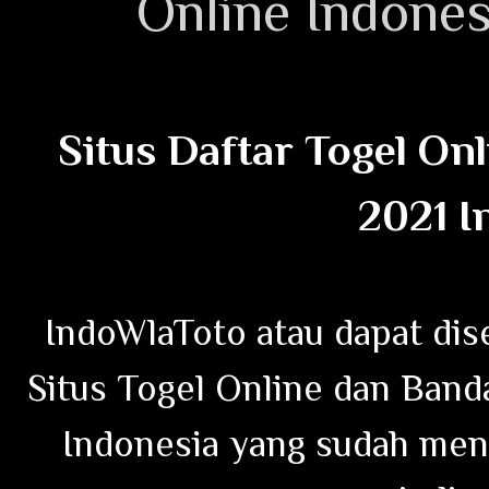
Online Indones
Situs Daftar Togel On
2021 I
IndoWlaToto atau dapat dis
Situs Togel Online dan Band
Indonesia yang sudah mend